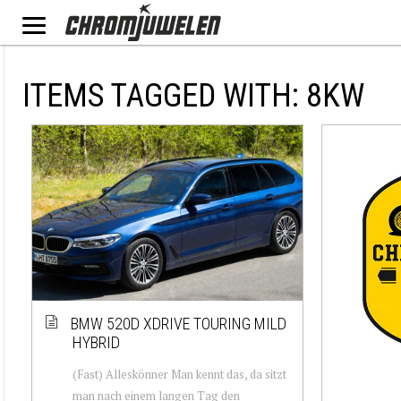
ITEMS TAGGED WITH: 8KW
BMW 520D XDRIVE TOURING MILD
HYBRID
(Fast) Alleskönner Man kennt das, da sitzt
man nach einem langen Tag den