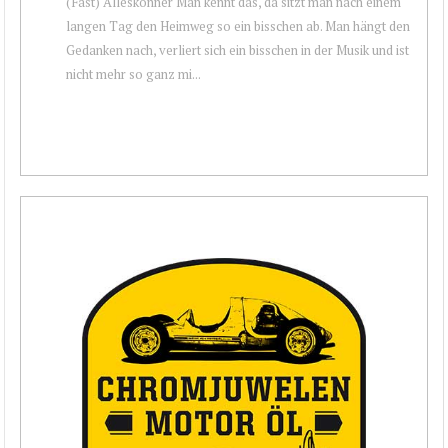
(Fast) Alleskönner Man kennt das, da sitzt man nach einem
langen Tag den Heimweg so ein bisschen ab. Man hängt den
Gedanken nach, verliert sich ein bisschen in der Musik und ist
nicht mehr so ganz mi...