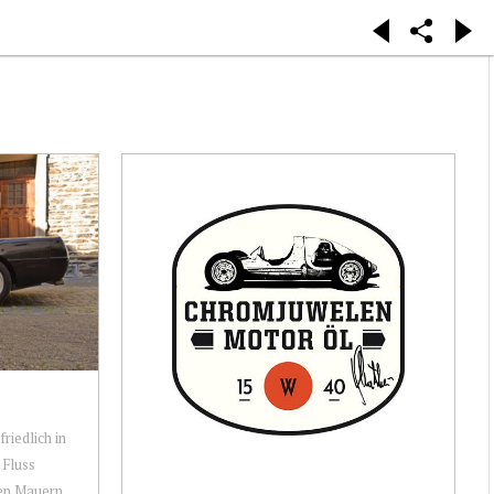
friedlich in
 Fluss
hen Mauern