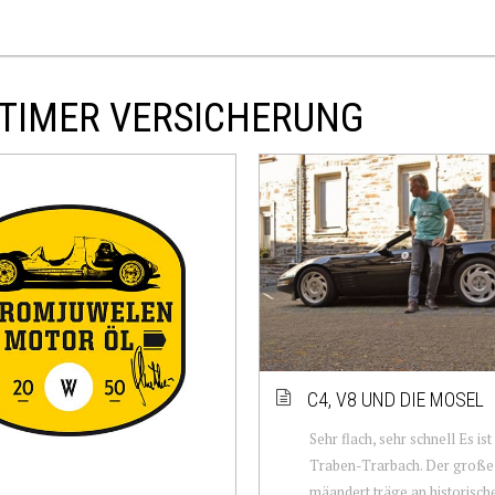
GTIMER VERSICHERUNG
C4, V8 UND DIE MOSEL
Sehr flach, sehr schnell Es ist 
Traben-Trarbach. Der große
mäandert träge an historisc