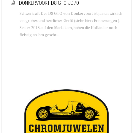
DONKERVOORT D8 GTO-JD70
Schwerkraft Der D8 GTO von Donkervoort ist ja nun wirklich
ein grobes und herrliches Gerät (siehe hier: Erinnerungen ).
Seit er 2013 auf den Markt kam, haben die Holländer noch
fleissig an ihm geschr...