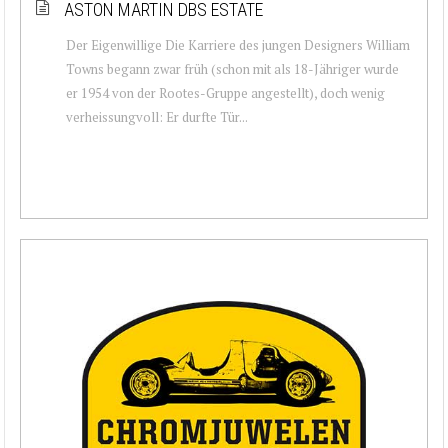
ASTON MARTIN DBS ESTATE
Der Eigenwillige Die Karriere des jungen Designers William
Towns begann zwar früh (schon mit als 18-Jähriger wurde
er 1954 von der Rootes-Gruppe angestellt), doch wenig
verheissungvoll: Er durfte Tür...