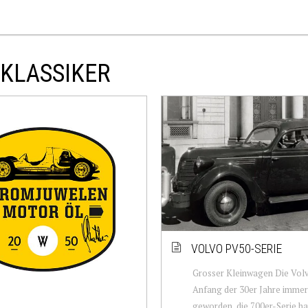
-KLASSIKER
VOLVO PV50-SERIE
Grosser Kleinwagen Die Vol
Anfang der 30er Jahre immer
geworden, die 700er-Serie ha