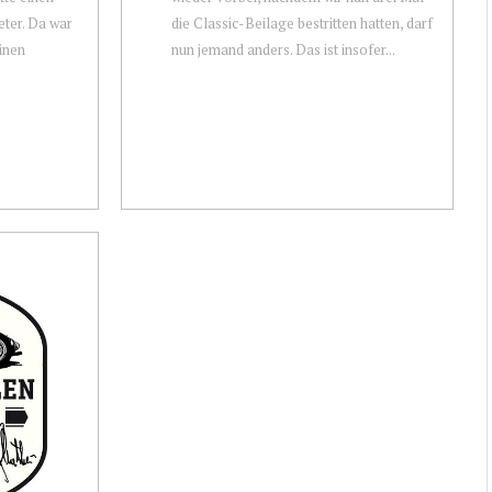
ter. Da war
die Classic-Beilage bestritten hatten, darf
einen
nun jemand anders. Das ist insofer...