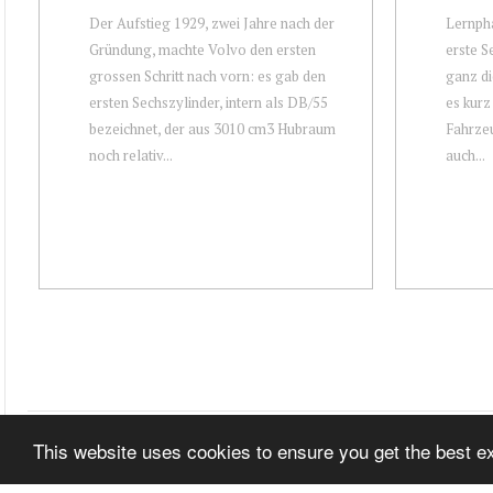
Der Aufstieg 1929, zwei Jahre nach der
Lernpha
Gründung, machte Volvo den ersten
erste S
grossen Schritt nach vorn: es gab den
ganz di
ersten Sechszylinder, intern als DB/55
es kurz
bezeichnet, der aus 3010 cm3 Hubraum
Fahrzeu
noch relativ...
auch...
This website uses cookies to ensure you get the best 