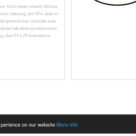
se Volvo lernte schnell. Weil das
erien-Fahrzeug, der ÖV4 , nicht so
cht gewesen war, versuchte man
 darauf mit einem geschlossenen
g, dem PV4. ÖV bedeutete ja
experience on our website
More info