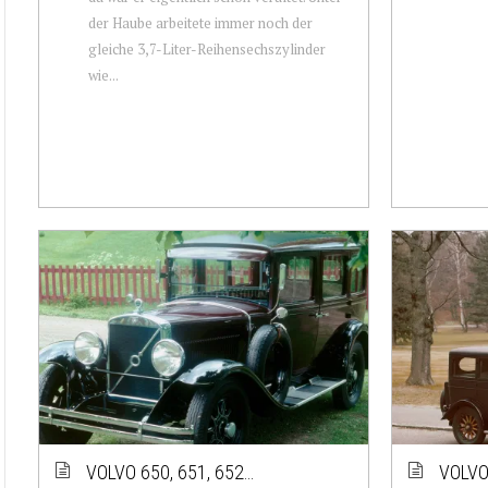
der Haube arbeitete immer noch der
gleiche 3,7-Liter-Reihensechszylinder
wie...
VOLVO 650, 651, 652…
VOLVO