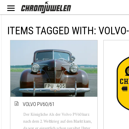
ITEMS TAGGED WITH: VOLVO
VOLVO PV60/61
Der Königliche Als der Volvo PV60 kurz
nach dem 2. Weltkrieg auf den Markt kam,
da war er eigentlich schon veraltet. Unter