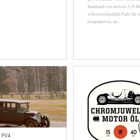
Radstand von stolzen 3,25 Me
selbstverständlich Platz für 
kompakteren, au...
 PV4