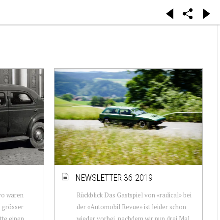
NEWSLETTER 36-2019
vo waren
Rückblick Das Gastspiel von «radical» bei
 grösser
der «Automobil Revue» ist leider schon
tte einen
wieder vorbei, nachdem wir nun drei Mal