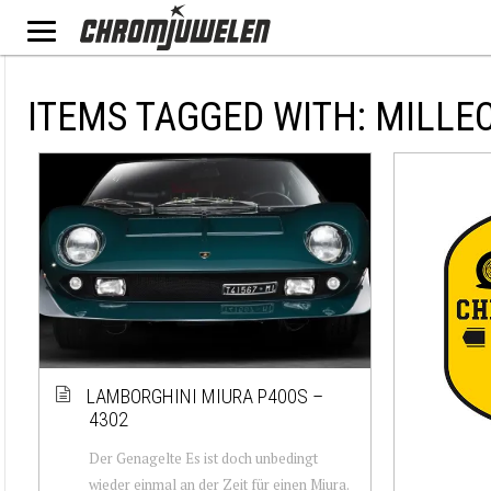
ITEMS TAGGED WITH: MILLE
LAMBORGHINI MIURA P400S –
4302
Der Genagelte Es ist doch unbedingt
wieder einmal an der Zeit für einen Miura.