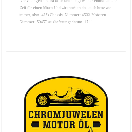
Der Genagelte Es ist doch unbedingt wieder einmal an der
Zeit für einen Miura. Und wir machen das auch brav wie
immer, also: 425) Chassis-Nummer: 4302. Motoren-
Nummer: 30437 Auslieferungsdatum: 17.11...