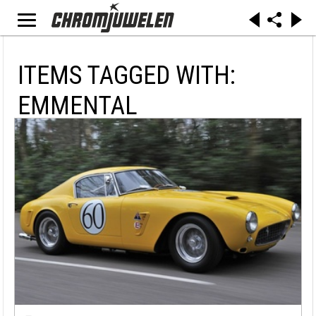
ITEMS TAGGED WITH:
EMMENTAL