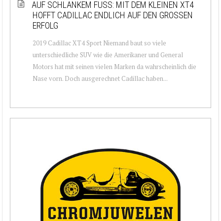
AUF SCHLANKEM FUSS: MIT DEM KLEINEN XT4 H
OFFT CADILLAC ENDLICH AUF DEN GROSSEN ER
FOLG
2019 Cadillac XT4 Sport Niemand baut so viele
unterschiedliche SUV wie die Amerikaner und General
Motors hat mit seinen vielen Marken da wahrscheinlich die
Nase vorn. Doch ausgerechnet Cadillac haben...