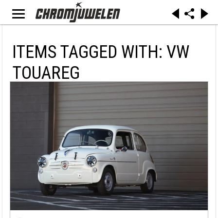
ITEMS TAGGED WITH: VW
TOUAREG