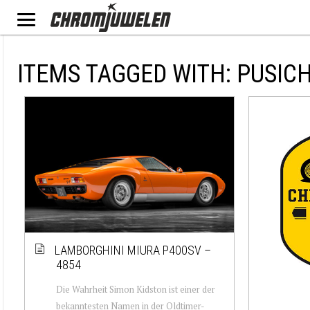
ITEMS TAGGED WITH: PUSIC
LAMBORGHINI MIURA P400SV –
4854
Die Wahrheit Simon Kidston ist einer der
bekanntesten Namen in der Oldtimer-