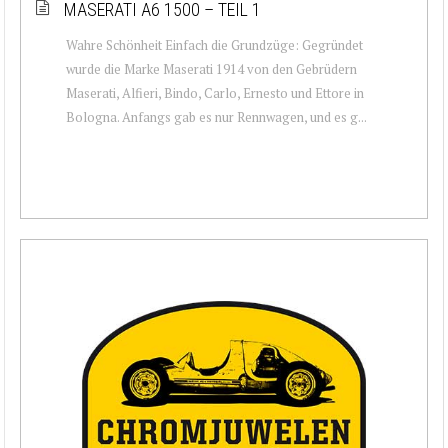
MASERATI A6 1500 – TEIL 1
Wahre Schönheit Einfach die Grundzüge: Gegründet
wurde die Marke Maserati 1914 von den Gebrüdern
Maserati, Alfieri, Bindo, Carlo, Ernesto und Ettore in
Bologna. Anfangs gab es nur Rennwagen, und es g...