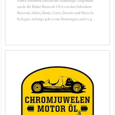
Wahre Schönheit Einfach die Grundzüge: Gegründet
wurde die Marke Maserati 1914 von den Gebrüdern
Maserati, Alfieri, Bindo, Carlo, Ernesto und Ettore in
Bologna. Anfangs gab es nur Rennwagen, und es g...