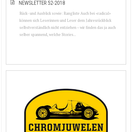
NEWSLETTER 52-2018
Rück- und Ausblick sowie: Rangliste Auch bei «radical»
können sich Leserinnen und Leser dem Jahresrückblick
selbstverständlich nicht entziehen – wir finden das ja auch
selber spannend, welche Stories...