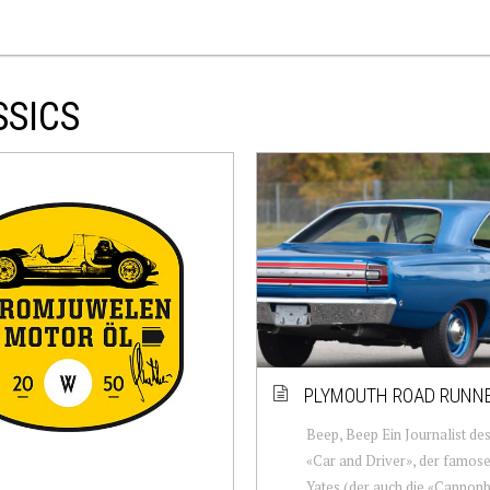
SSICS
PLYMOUTH ROAD RUNN
Beep, Beep Ein Journalist de
«Car and Driver», der famos
Yates (der auch die «Cannon