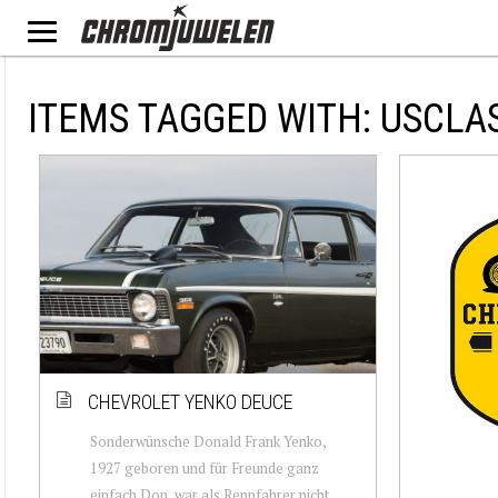
ITEMS TAGGED WITH: USCLA
CHEVROLET YENKO DEUCE
Sonderwünsche Donald Frank Yenko,
1927 geboren und für Freunde ganz
einfach Don, war als Rennfahrer nicht