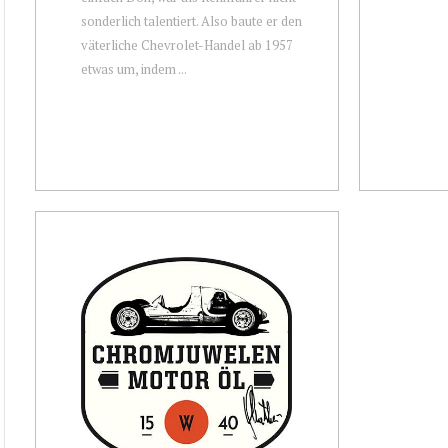
sonderlich talentiert. Also baute er den
väterliche Chevrolet-Handel ab 1957
etwas um, indem ...