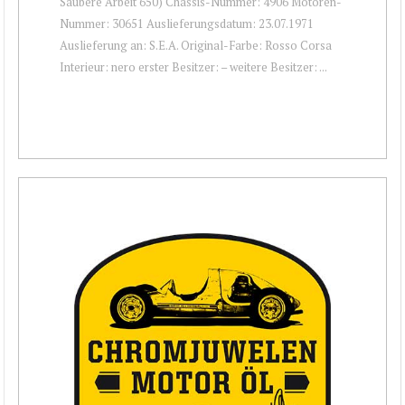
Saubere Arbeit 650) Chassis-Nummer: 4906 Motoren-
Nummer: 30651 Auslieferungsdatum: 23.07.1971
Auslieferung an: S.E.A. Original-Farbe: Rosso Corsa
Interieur: nero erster Besitzer: – weitere Besitzer: ...