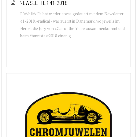
NEWSLETTER 41-2018
Rückblick Es hat wieder etwas gedauert mit dem Newsletter
41-2018. «radical» war zuerst in Dänemark, wo jeweils im
Herbst die Jury von «Car of the Year» zusammenkommt und
beim #tannistest2018 einen g...