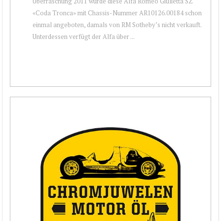
Überraschung 2011 wurde diese Alfa Romeo Giulietta SZ
«Coda Tronca» mit Chassis-Nummer AR10126.00184 schon
einmal angeboten, damals von RM Sotheby’s nicht verkauft.
Unterdessen verfügt der Alfa über ...