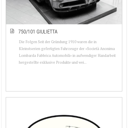
750/101 GIULIETTA
Die Folgen Seit der Gründung 1910 waren die in
Kleinstserien gefertigten Fahrzeuge der «Società Anonima
Lombarda Fabbrica Automobili» in aufwendiger Handarbeit
hergestellte exklusive Produkte und wei...