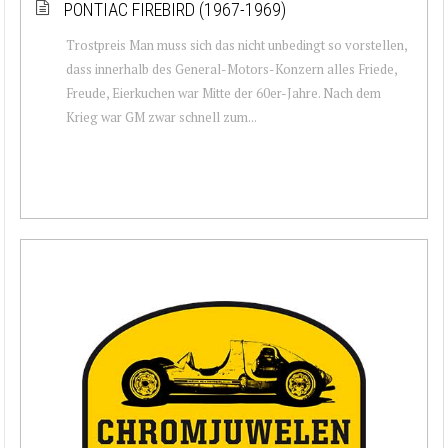
PONTIAC FIREBIRD (1967-1969)
Trostpreis Man muss sich das nicht unbedingt so vorstellen,
dass innerhalb des General-Motors-Konzern alles Friede,
Freude, Eierkuchen war Mitte der 60er-Jahre. Nach dem
Krieg war GM zwar schnell zum...