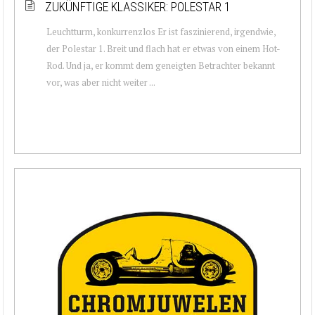
ZUKÜNFTIGE KLASSIKER: POLESTAR 1
Leuchtturm, konkurrenzlos Er ist faszinierend, irgendwie,
der Polestar 1. Breit und flach hat er etwas von einem Hot-
Rod. Und ja, er kommt dem geneigten Betrachter bekannt
vor, was aber nicht weiter ...