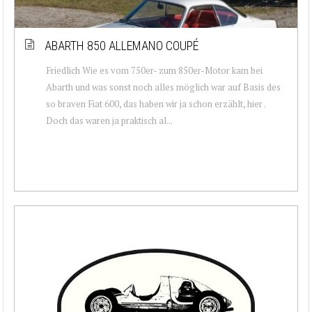
ABARTH 850 ALLEMANO COUPÉ
Friedlich Wie es vom 750er- zum 850er-Motor kam bei
Abarth und was sonst noch alles möglich war auf Basis des
so braven Fiat 600, das haben wir ja schon erzählt, hier .
Doch das waren ja praktisch al...