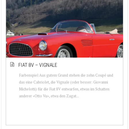
FIAT 8V – VIGNALE
Farbenspiel Aus gutem Grund stehen die zehn Coupé und
das eine Cabriolet, die Vignale (oder besser: Giovanni
Michelotti) für die Fiat 8V entwarfen, etwas im Schatten
anderer «Otto Vu», etwa den Zagat...