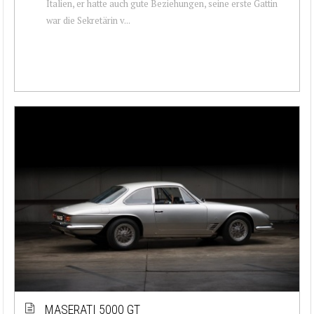
Italien, er hatte auch gute Beziehungen, seine erste Gattin
war die Sekretärin v...
MASERATI 5000 GT