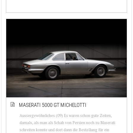
MASERATI 5000 GT MICHELOTTI
Aussergewöhnliches (09) Es waren schon gute Zeiten,
damals, als man als Schah von Persien noch zu Maserati
schreiten konnte und dort dann die Bestellung für ein