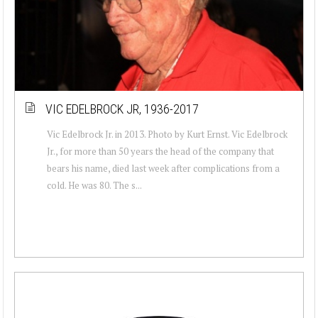
VIC EDELBROCK JR, 1936-2017
Vic Edelbrock Jr. in 2013. Photo by Kurt Ernst. Vic Edelbrock
Jr., for more than 50 years the head of the company that
bears his name, died last week after complications from a
cold. He was 80. The s...