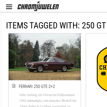
ITEMS TAGGED WITH: 250 GT
FERRARI 250 GTE 2+2
Aller Anfang Als Ferrari im Frühsommer
1960 ankündigte, sein jüngstes Modell der
250er-Reihe in Le Mans vorstellen zu