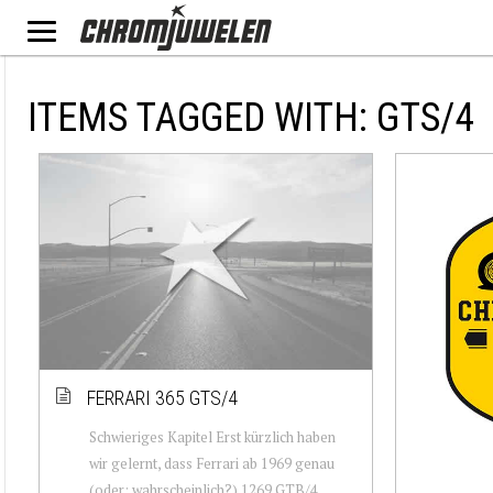
ITEMS TAGGED WITH: GTS/4
FERRARI 365 GTS/4
Schwieriges Kapitel Erst kürzlich haben
wir gelernt, dass Ferrari ab 1969 genau
(oder: wahrscheinlich?) 1269 GTB/4 ,