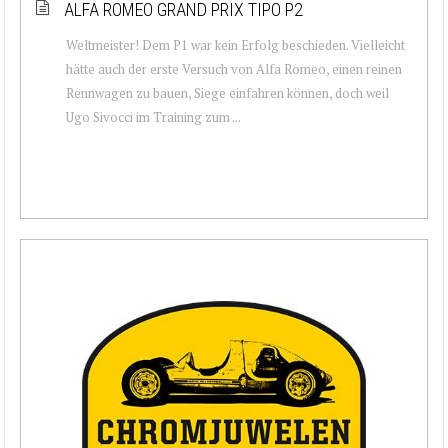
ALFA ROMEO GRAND PRIX TIPO P2
Weltmeister! Dem P1 war kein Erfolg beschieden. Vielleicht
hätte auch der erste Versuch von Alfa Romeo, einen reinen
Rennwagen zu bauen, Siege einfahren können, doch weil
Ugo Sivocci im Training zum ...