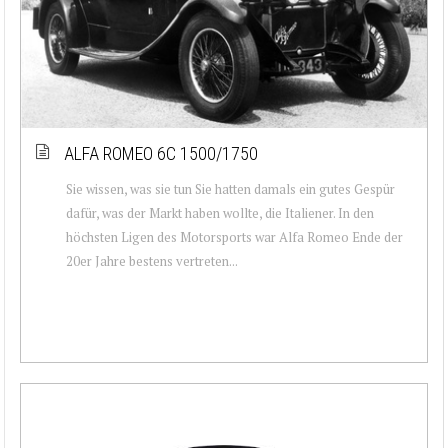
ALFA ROMEO 6C 1500/1750
Sie wissen, was sie tun Sie hatten damals ein gutes Gespür
dafür, was der Markt haben wollte, die Italiener. In den
höchsten Ligen des Motorsports war Alfa Romeo Ende der
20er Jahre bestens vertreten...