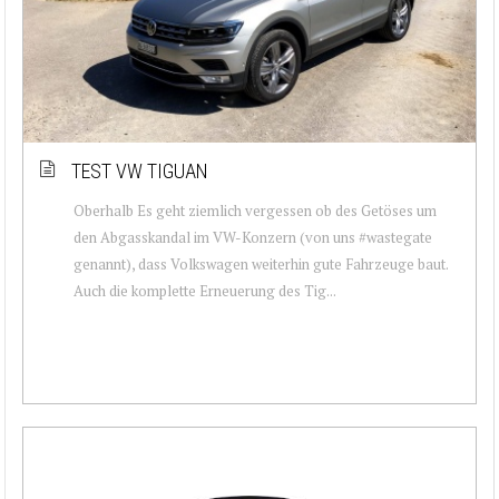
TEST VW TIGUAN
Oberhalb Es geht ziemlich vergessen ob des Getöses um
den Abgasskandal im VW-Konzern (von uns #wastegate
genannt), dass Volkswagen weiterhin gute Fahrzeuge baut.
Auch die komplette Erneuerung des Tig...