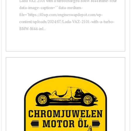
Lada VAZ 2101 with a turbocharged BMW M44 inline-four "
data-image-caption="" data-medium-
file="https://i0.wp.com/engineswapdepot.com/wp-
content/uploads/2024/07/Lada-VAZ-2101-with-a-turbo-
BMW-M44-inl...