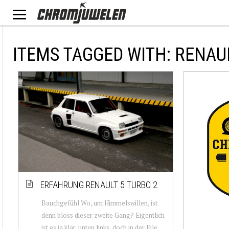
ITEMS TAGGED WITH: RENAU
ERFAHRUNG RENAULT 5 TURBO 2
Bauchgefühl Wo, um Himmelswillen, ist
denn bloss dieser zweite Gang? Eigentlich
ist es ja klar, unten links, doch in der Eile,