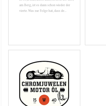
am Berg, ist es dann schon wieder der
vierte. Was zur Folge hat, dass de...