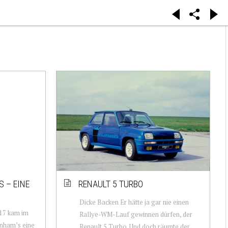
S – EINE
RENAULT 5 TURBO
Dicke Backen Er hätte ja gar nie einen
17 kam im
Rallye-WM-Lauf gewinnen dürfen, der
onham’s eine
Renault 5 Turbo. Und doch räumte der