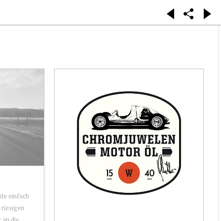
te einfach
 riesigen
 an die