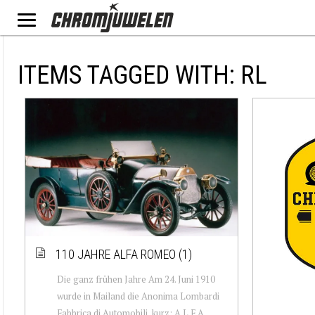
ITEMS TAGGED WITH: RL
110 JAHRE ALFA ROMEO (1)
Die ganz frühen Jahre Am 24. Juni 1910
wurde in Mailand die Anonima Lombardi
Fabbrica di Automobili, kurz: A.L.F.A.