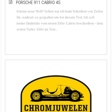
PORSCHE 911 CABRIO 4S
Schöne neue Welt? Selten war ich beim Schreiben von Zeilen
für «radical» so gespalten wie bei diesem Text. Ich soll
meine Eindrücke vom neuen Elfer-Cabrio beschreiben – dem
ersten Turbo-Elfer im Test...