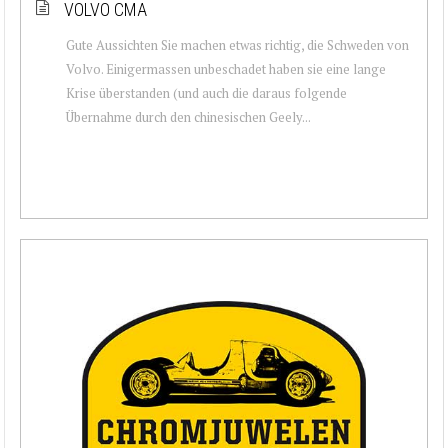
VOLVO CMA
Gute Aussichten Sie machen etwas richtig, die Schweden von
Volvo. Einigermassen unbeschadet haben sie eine lange
Krise überstanden (und auch die daraus folgende
Übernahme durch den chinesischen Geely...