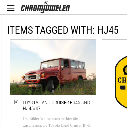
ITEMS TAGGED WITH: HJ45
TOYOTA LAND CRUISER BJ45 UND
HJ45/47
Die Bilder Wir nehmen sie hier die
zusammen, die Toyota Land Cruiser BJ45