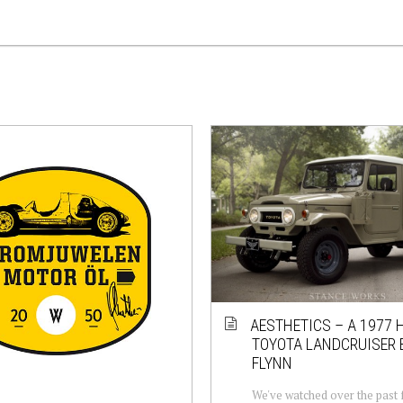
AESTHETICS – A 1977 
TOYOTA LANDCRUISER 
FLYNN
We've watched over the past 