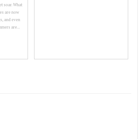
et soar. What
es are now
s, and even
mers are...