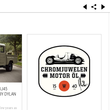
HJ45
BY DYLAN
few years as