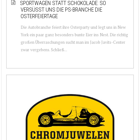
SPORTWAGEN STATT SCHOKOLADE: SO
VERSÜSST UNS DIE PS-BRANCHE DIE O
STERFEIERTAGE
Die Autobranche feiert ihre Osterparty und legt uns in New
York ein paar ganz besonders bunte Eier ins Nest. Die richtig
großen Überraschungen sucht man im Jacob Javits-Center
zwar vergebens. Schließ...