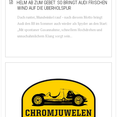
HELM AB ZUM GEBET: SO BRINGT AUDI FRISCHEN
WIND AUF DIE ÜBERHOLSPUR
Dach runter, Mundwinkel rauf – nach diesem Motto bringt
Audi den R8 im Sommer auch wieder als Spyder an den Start:
„Mit spontaner Gasannahme, schnellem Hochdrehen und
unnachahmlichem Klang sorgt sein...