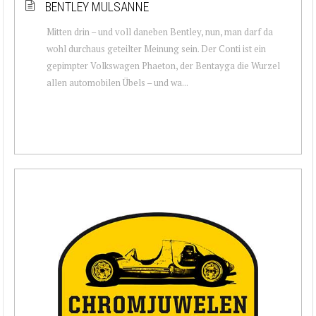
BENTLEY MULSANNE
Mitten drin – und voll daneben Bentley, nun, man darf da
wohl durchaus geteilter Meinung sein. Der Conti ist ein
gepimpter Volkswagen Phaeton, der Bentayga die Wurzel
allen automobilen Übels – und wa...