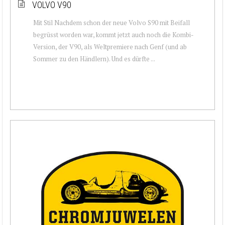
VOLVO V90
Mit Stil Nachdem schon der neue Volvo S90 mit Beifall
begrüsst worden war, kommt jetzt auch noch die Kombi-
Version, der V90, als Weltpremiere nach Genf (und ab
Sommer zu den Händlern). Und es dürfte ...