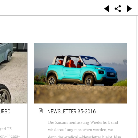
URBO
NEWSLETTER 35-2016
Die Zusammenfassung Wiederholt sind
rged T5
wir darauf angesprochen worden, wo
ion="" data-
denn der «radical»-Newsletter bleibt. Nun