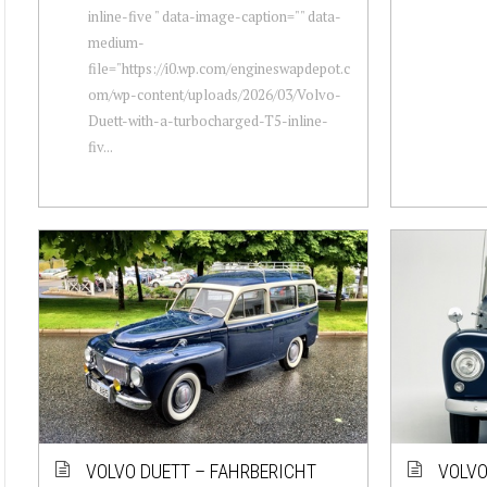
inline-five " data-image-caption="" data-
medium-
file="https://i0.wp.com/engineswapdepot.c
om/wp-content/uploads/2026/03/Volvo-
Duett-with-a-turbocharged-T5-inline-
fiv...
VOLVO DUETT – FAHRBERICHT
VOLVO