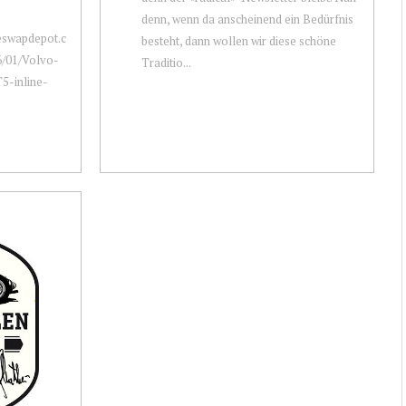
denn, wenn da anscheinend ein Bedürfnis
neswapdepot.c
besteht, dann wollen wir diese schöne
6/01/Volvo-
Traditio...
5-inline-