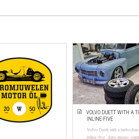
VOLVO DUETT WITH A T
INLINE-FIVE
Volvo Duett with a turbocha
inline-five " data-image-capt