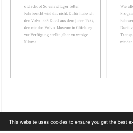
old school So ein richtiger fetter
Wie al
Fahrbericht wird das nicht. Dafür habe ich
Program
den Volvo 445 Duett aus dem Jahre 1957,
Fahrzeu
den mir das Volvo-Museum in Göteborg
Duett v
zur Verfügung stellte, über zu wenige
Transpo
Kilome...
mit der 
This website uses cookies to ensure you get the best 