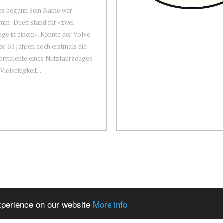
les begann Sein Name war
m: Duett stand für «zwei
ge in einem». Konnte der Volvo
or 63 Jahren doch erstmals die
rttalente eines Nutzfahrzeuges
Vielseitigkeit...
experience on our website
More info