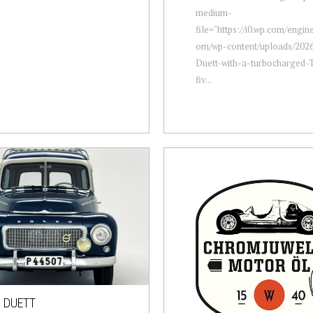
medium-
file="https://i0.wp.com/engi
om/wp-content/uploads/202
Duett-with-a-turbocharged-T
fiv...
 DUETT