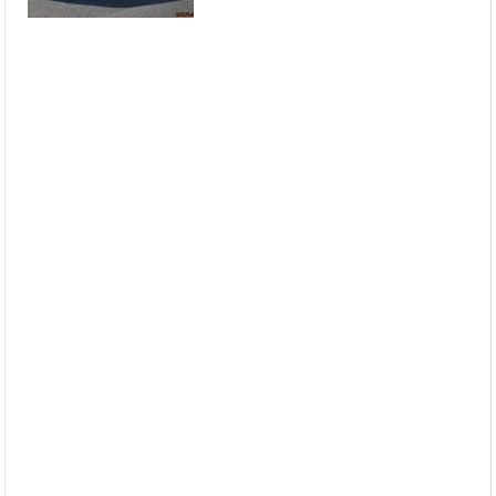
Hier findet Ihr die Bilder vom 5. Classic-Ford-
Event-NRW 2019:
Das war unser 5. Classic-Ford Event NRW
2019 in Krefeld
Hier findet Ihr die Bilder vom 4. Classic-Ford-
Event-NRW 2018:
4. Classic-Ford-Event-NRW 2018