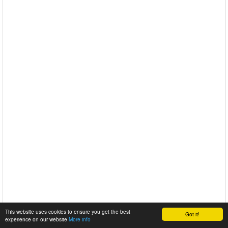
This website uses cookies to ensure you get the best
Got it!
experience on our website
More info