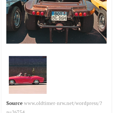
Source
www.oldtimer-nrw.net/wordpress/?
p=26754