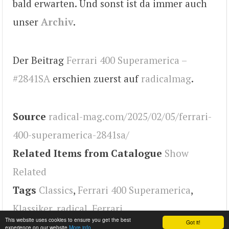
bald erwarten. Und sonst ist da immer auch
unser
Archiv
.
Der Beitrag
Ferrari 400 Superamerica –
#2841SA
erschien zuerst auf
radicalmag
.
Source
radical-mag.com/2025/02/05/ferrari-
400-superamerica-2841sa/
Related Items from Catalogue
Show
Related
Tags
Classics
,
Ferrari 400 Superamerica
,
Klassiker
,
radical
,
Ferrari
This website uses cookies to ensure you get the best
Got it!
experience on our website
More info