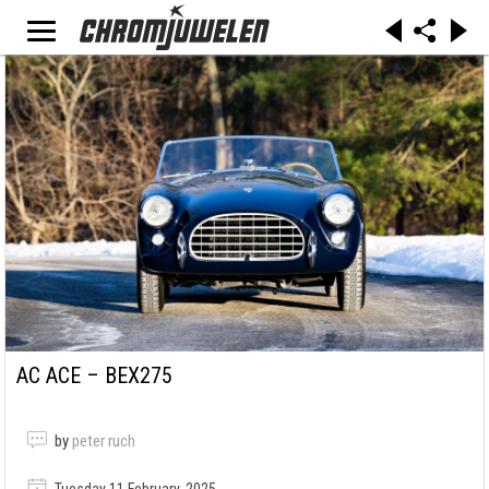
AC ACE – BEX275
by
peter ruch