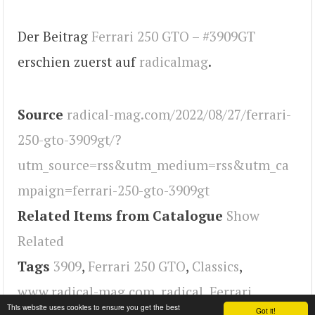
Der Beitrag
Ferrari 250 GTO – #3909GT
erschien zuerst auf
radicalmag
.
Source
radical-mag.com/2022/08/27/ferrari-
250-gto-3909gt/?
utm_source=rss&utm_medium=rss&utm_ca
mpaign=ferrari-250-gto-3909gt
Related Items from Catalogue
Show
Related
Tags
3909
,
Ferrari 250 GTO
,
Classics
,
www.radical-mag.com
,
radical
,
Ferrari
This website uses cookies to ensure you get the best
Got it!