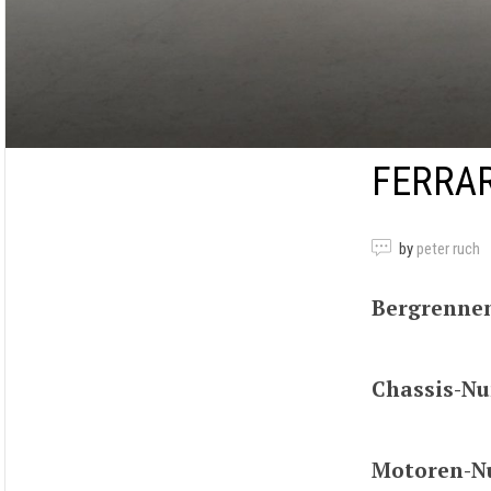
FERRAR
by
peter ruch
Bergrenne
Chassis-N
Motoren-N