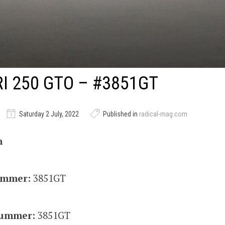
I 250 GTO – #3851GT
Saturday 2 July, 2022
Published in
radical-mag.com
n
ummer:
3851GT
ummer:
3851GT