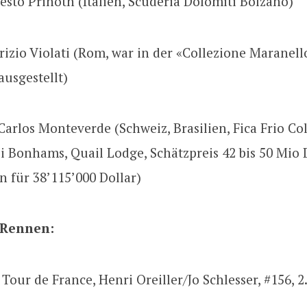
esto Prinoth (Italien, Scuderia Dolomiti Bolzano)
rizio Violati (Rom, war in der «Collezione Maranell
usgestellt)
Carlos Monteverde (Schweiz, Brasilien, Fica Frio Col
ei Bonhams, Quail Lodge, Schätzpreis 42 bis 50 Mio D
 für 38’115’000 Dollar)
 Rennen:
 Tour de France, Henri Oreiller/Jo Schlesser, #156, 