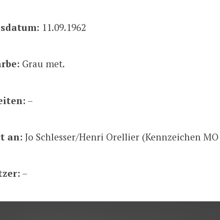
nsdatum:
11.09.1962
arbe:
Grau met.
iten:
–
t an:
Jo Schlesser/Henri Orellier (Kennzeichen MO
tzer:
–