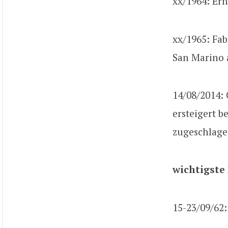
xx/1964: Ern
xx/1965: Fab
San Marino a
14/08/2014: 
ersteigert b
zugeschlagen
wichtigste
15-23/09/62: