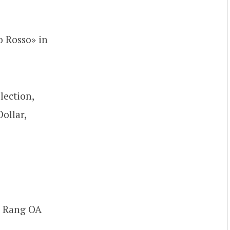
o Rosso» in
lection,
ollar,
2. Rang OA