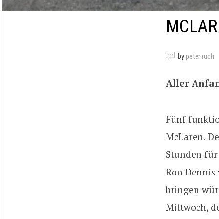
MCLARE
by
peter ruch
Aller Anfa
Fünf funkti
McLaren. Der
Stunden für
Ron Dennis 
bringen wür
Mittwoch, de