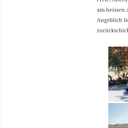
am heissen 
Angeblich l
zurückschick