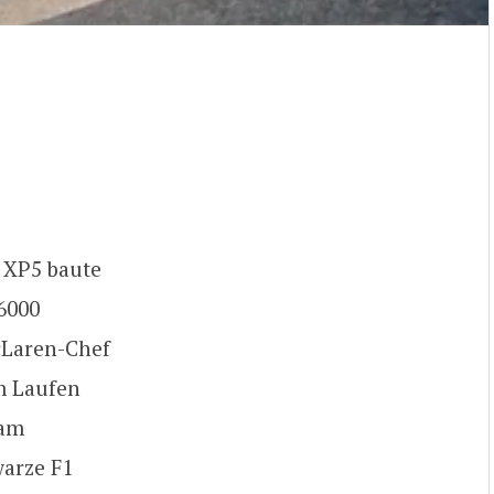
 XP5 baute
 6000
cLaren-Chef
m Laufen
 am
warze F1