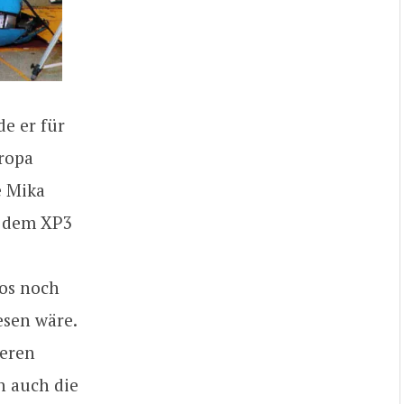
de er für
ropa
e Mika
t dem XP3
los noch
esen wäre.
deren
n auch die