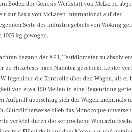
em Boden der Genesis-Werkstatt von McLaren abge
it zur Basis von McLaren International auf der
egenden Seite des Industriegebiets von Woking gef
t 1003 kg gewogen.
chten begann der XP1, Testkilometer zu absolvier
r zu Hitzetests nach Namibia geschickt. Leider ver
W-Ingenieur die Kontrolle über den Wagen, als er b
keit von etwa 150 Meilen in eine Regenrinne gerie
en Aufprall überschlug sich der Wagen mehrmals u
h. Glücklicherweise blieb das Monocoque unversehr
erte verletzt durch die zerbrochene Windschutzsche
dings trat Flüssigkeit aus dem Motor aus und entzü