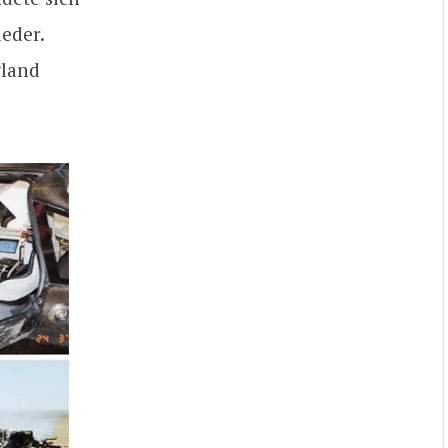
eder.
gland