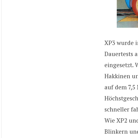
XP3 wurde in
Dauertests 
eingesetzt.
Hakkinen un
auf dem 7,5
Höchstgesch
schneller f
Wie XP2 und
Blinkern un