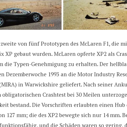
 zweite von fünf Prototypen des McLaren F1, die m
ix XP gebaut wurden. McLaren opferte XP2 als Cras
m die Typen-Genehmigung zu erhalten. Der hellbl
ten Dezemberwoche 1993 an die Motor Industry Res
 (MIRA) in Warwickshire geliefert. Nach seiner Ank
obligatorischen Crashtest bei 30 Meilen unterzoge
keit bestand. Die Vorschriften erlaubten einen Hub
on 127 mm; die des XP2 bewegte sich nur 14 mm. B
 funktionsfähig, und die Schäden waren so gering, 