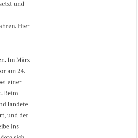
setzt und
ahren. Hier
en. Im März
lor am 24.
ei einer
t. Beim
nd landete
t, und der
ibe ins
ndete sich