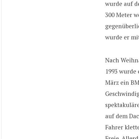
wurde auf d
300 Meter we
gegenüberli
wurde er mi
Nach Weihna
1993 wurde e
März ein BM
Geschwindig
spektakulär
auf dem Dac
Fahrer klett
Freie. Aller