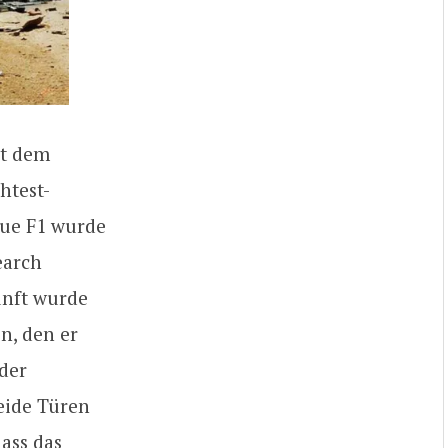
it dem
htest-
aue F1 wurde
earch
unft wurde
n, den er
 der
eide Türen
dass das