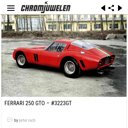
FERRARI 250 GTO – #3223GT
by
peter ruch