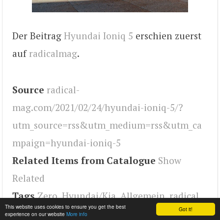
Der Beitrag
Hyundai Ioniq 5
erschien zuerst
auf
radicalmag
.
Source
radical-
mag.com/2021/02/24/hyundai-ioniq-5/?
utm_source=rss&utm_medium=rss&utm_ca
mpaign=hyundai-ioniq-5
Related Items from Catalogue
Show
Related
Tags
Zero
,
Hyundai/Kia
,
Allgemein
,
radical
This website uses cookies to ensure you get the best
Got it!
experience on our website
More info