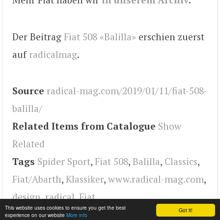
Der Beitrag
Fiat 508 «Balilla»
erschien zuerst
auf
radicalmag
.
Source
radical-mag.com/2019/01/11/fiat-508-
balilla/
Related Items from Catalogue
Show
Related
Tags
Spider Sport
,
Fiat 508
,
Balilla
,
Classics
,
Fiat/Abarth
,
Klassiker
,
www.radical-mag.com
,
design
,
radical
,
Fiat
This website uses cookies to ensure you get the best
Got it!
experience on our website
More info