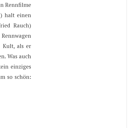
en Rennfilme
) halt einen
fried Rauch)
he Rennwagen
Kult, als er
en. Was auch
ein einziges
lm so schön: