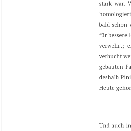
stark war.
homologier
bald schon 
für bessere 
verwehrt; 
verbucht wer
gebauten Fa
deshalb Pini
Heute gehör
Und auch im