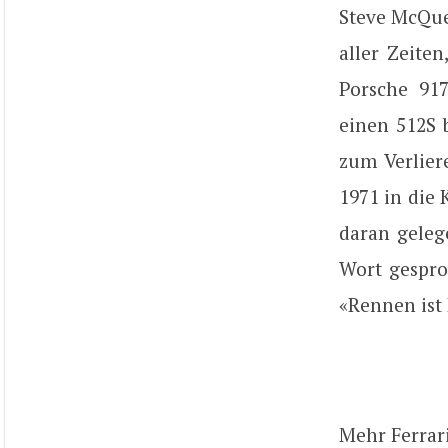
Steve McQue
aller Zeite
Porsche 917
einen 512S 
zum Verlier
1971 in die
daran geleg
Wort gespro
«Rennen ist 
Mehr Ferrar