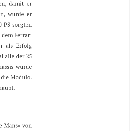
n, damit er
n, wurde er
0 PS sorgten
n dem Ferrari
 als Erfolg
l alle der 25
hassis wurde
tudie Modulo.
haupt.
Le Mans» von