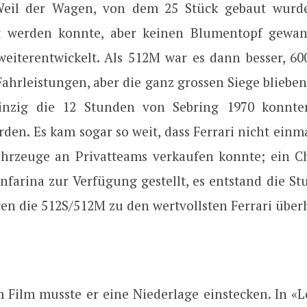
 Weil der Wagen, von dem 25 Stück gebaut wurde
t werden konnte, aber keinen Blumentopf gewan
weiterentwickelt. Als 512M war es dann besser, 60
Fahrleistungen, aber die ganz grossen Siege bliebe
einzig die 12 Stunden von Sebring 1970 konnten
den. Es kam sogar so weit, dass Ferrari nicht einma
hrzeuge an Privatteams verkaufen konnte; ein C
nfarina zur Verfügung gestellt, es entstand die S
en die 512S/512M zu den wertvollsten Ferrari über
 Film musste er eine Niederlage einstecken. In «