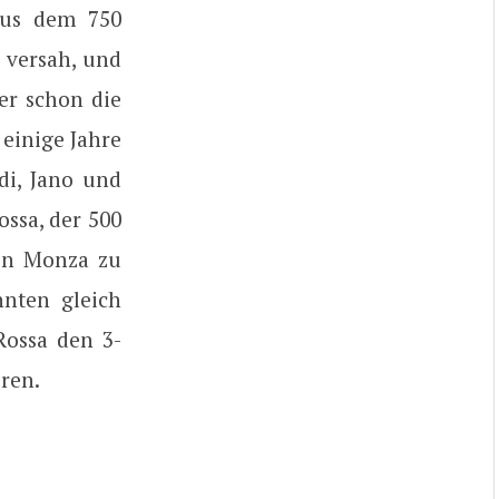
aus dem 750
 versah, und
er schon die
 einige Jahre
di, Jano und
ssa, der 500
 in Monza zu
nten gleich
Rossa den 3-
oren.