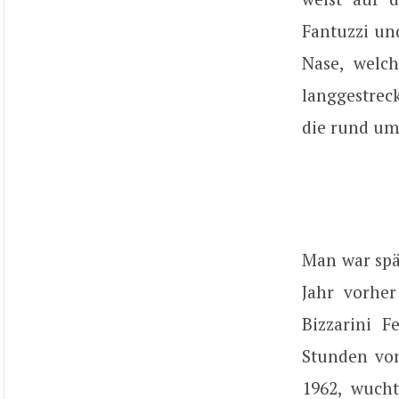
Fantuzzi un
Nase, welc
langgestrec
die rund um
Man war spä
Jahr vorher
Bizzarini F
Stunden von
1962, wucht