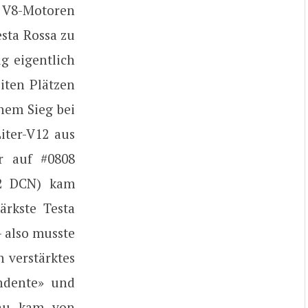
 V8-Motoren
sta Rossa zu
g eigentlich
iten Plätzen
nem Sieg bei
iter-V12 aus
r auf #0808
42 DCN) kam
ärkste Testa
– also musste
 verstärktes
endente» und
bau kam von