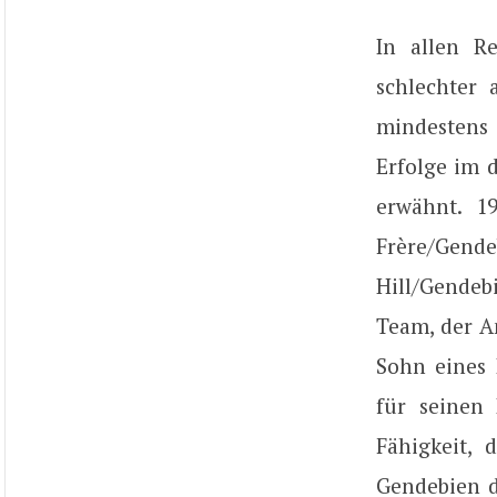
In allen R
schlechter 
mindestens 
Erfolge im 
erwähnt. 1
Frère/Gend
Hill/Gendeb
Team, der Am
Sohn eines 
für seinen 
Fähigkeit, 
Gendebien d