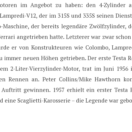
otoren im Angebot zu haben: den 4-Zylinder 
Lampredi-V12, der im 315S und 335S seinen Dienst
-Maschine, der bereits legendäre Zwölfzylinder, d
Ferrari angetrieben hatte. Letzterer war zwar schon
urde er von Konstrukteuren wie Colombo, Lampre
zu immer neuen Höhen getrieben. Der erste Testa Ro
em 2-Liter-Vierzylinder-Motor, trat im Juni 1956
ten Rennen an. Peter Collins/Mike Hawthorn kon
 Auftritt gewinnen. 1957 erhielt ein erster Testa 
d eine Scaglietti-Karosserie – die Legende war geb