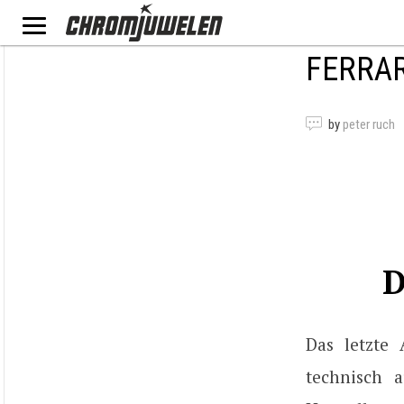
FERRAR
by
peter ruch
D
Das letzte 
technisch a