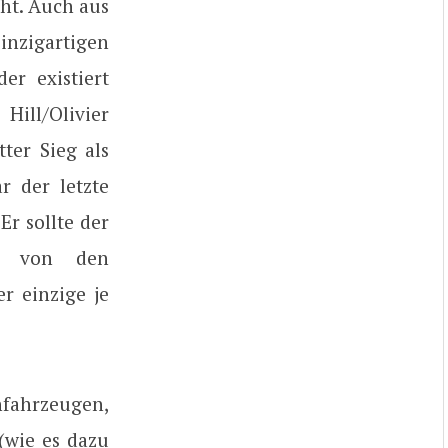
cht. Auch aus
nzigartigen
er existiert
ill/Olivier
ter Sieg als
r der letzte
r sollte der
an von den
er einzige je
nfahrzeugen,
(wie es dazu