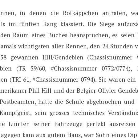
ennen, in denen die Rotkäppchen antraten, wa
als im fünften Rang klassiert. Die Siege aufzu
den Raum eines Buches beanspruchen, es seien 
damals wichtigsten aller Rennen, den 24 Stunden 
958 gewannen Hill/Gendebien (Chassisnummer #
ebien (TR 59/60, #Chassisnummer 0772/0774), 
ien (TRI 61, #Chassisnummer 0794). Sie waren ein 
erikaner Phil Hill und der Belgier Olivier Gendeb
Postbeamten, hatte die Schule abgebrochen und
Kampfgeist, sein grosses technisches Verständn
die Limiten seiner Fahrzeuge perfekt ausreize
agegen kam aus gutem Haus, war Sohn eines Dip