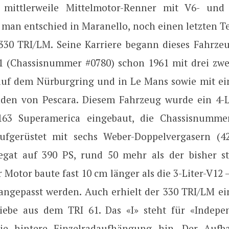
 mittlerweile Mittelmotor-Renner mit V6- und
 man entschied in Maranello, noch einen letzten Te
330 TRI/LM. Seine Karriere begann dieses Fahrzeu
61 (Chassisnummer #0780) schon 1961 mit drei zwe
 auf dem Nürburgring und in Le Mans sowie mit ei
den von Pescara. Diesem Fahrzeug wurde ein 4-L
63 Superamerica eingebaut, die Chassisnumme
Aufgerüstet mit sechs Weber-Doppelvergasern (
egat auf 390 PS, rund 50 mehr als der bisher st
r Motor baute fast 10 cm länger als die 3-Liter-V12 
 angepasst werden. Auch erhielt der 330 TRI/LM ein
iebe aus dem TRI 61. Das «I» steht für «Indep
die hintere Einzelradaufhängung hin. Der Auf