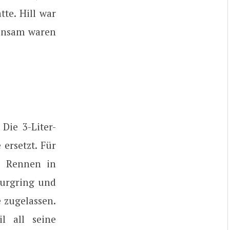
te. Hill war
einsam waren
Die 3-Liter-
ersetzt. Für
m Rennen in
burgring und
 zugelassen.
l all seine