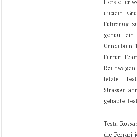
Hersteller w
diesem Gru
Fahrzeug zu
genau ein 
Gendebien 1
Ferrari-Tea
Rennwagen m
letzte Te
Strassenfahr
gebaute Test
Testa Rossa
die Ferrari