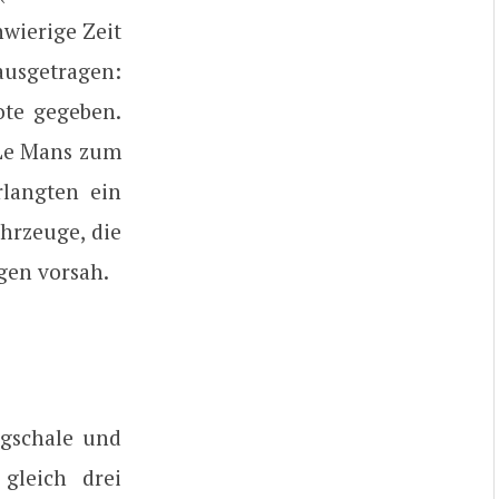
hwierige Zeit
ausgetragen:
ote gegeben.
 Le Mans zum
rlangten ein
hrzeuge, die
gen vorsah.
agschale und
 gleich drei